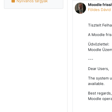
Nyilvános tárgyak
Moodle friss
Válaszok szá
Földes Dávid
Tisztelt Felh
A Moodle fris
Üdvözlettel:
Moodle Üzem
---
Dear Users,
The system up
available.
Best regards
Moodle opera