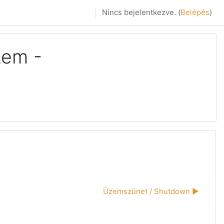
Nincs bejelentkezve. (
Belépés
)
tem -
Üzemszünet / Shutdown ▶︎