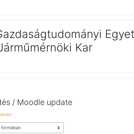
 Gazdaságtudományi Egye
Járműmérnöki Kar
ítés / Moodle update
tdown