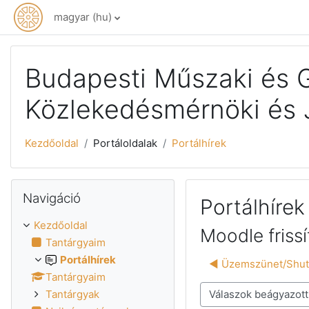
Tovább a fő tartalomhoz
magyar ‎(hu)‎
Budapesti Műszaki és
Közlekedésmérnöki és 
Kezdőoldal
Portáloldalak
Portálhírek
Navigáció kihagyása
Navigáció
Portálhírek
Kezdőoldal
Moodle friss
Tantárgyaim
Portálhírek
◀︎ Üzemszünet/Shu
Tantárgyaim
Megjelenítési mód
Tantárgyak