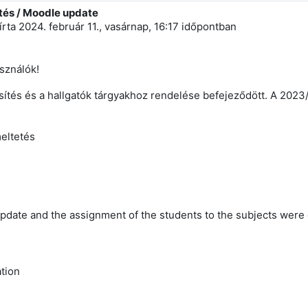
ítés / Moodle update
m: 0
írta
2024. február 11., vasárnap, 16:17
időpontban
asználók!
sítés és a hallgatók tárgyakhoz rendelése befejeződött. A 2023/2
eltetés
date and the assignment of the students to the subjects were
,
tion