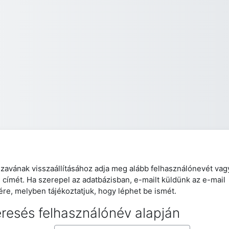
szavának visszaállításához adja meg alább felhasználónevét vag
l címét. Ha szerepel az adatbázisban, e-mailt küldünk az e-mail
ére, melyben tájékoztatjuk, hogy léphet be ismét.
resés felhasználónév alapján
resés felhasználónév alapján