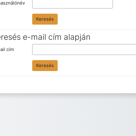
használónév
resés e-mail cím alapján
resés e-mail cím alapján
ail cím